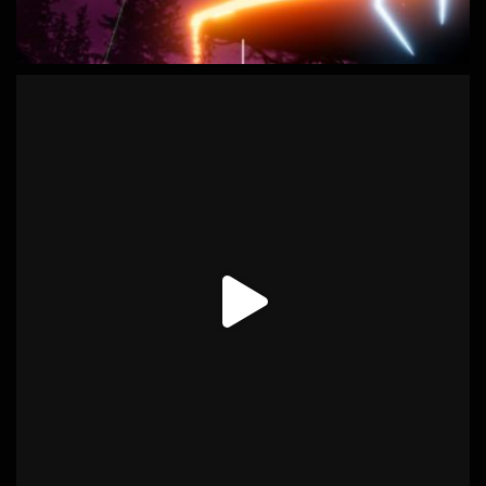
La demo de Risko - El Salto del Pastor y Naals Tales se
encuentran en la Gamescom, uno de los eventos de videojuegos
más importantes del mundo, gracias a la iniciativa PlayCan de
ACADEVI.
Un orgullo poder representar a Canarias y mostrar que el talento
local tiene mucho que decir en la industria del videojuego.
#gamescom
#playcan
#videojuegoscanarios
#indiedev
Photo
Ver en Facebook
·
Compartir
Daydream Software
1 years ago
¡Este fin de semana (13-15 de junio) estaremos en el Gaming
eXperience Gran Canaria!
Ven a nuestro stand en el CC Los Alisios y sumérgete en el
universo transmedia Sarahis Tev: