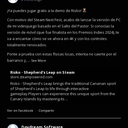
¡Ya puedes jugar gratis a la demo de Risko!
Con motivo del Steam Next Fest, acabo de lanzar la versión de PC
de mi videojuego basado en el Salto del Pastor. Si conocías la
versión de móvil (que fue finalista en los Premios Indies 2024), te
va a encantar cómo se ve ahora en 4K y con los controles
totalmente renovados.
Ponte a prueba con estas físicas locas, intenta no caerte por el
barranco y,
...
See More
Risko - Shepherd's Leap on Steam
store.steampowered.com
Risko - Shepherd's Leap brings the traditional Canarian sport
of Shepherd's Leap to life through interactive
gameplay.Players can experience this unique sport from the
Canary Islands by mastering its ...
Ver en Facebook
·
Compartir
Daydream Software