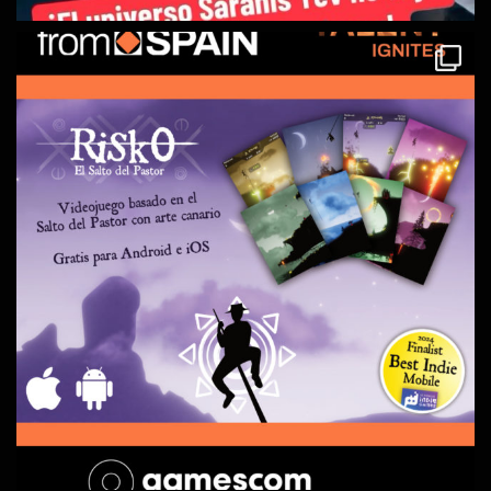
#SarahisTev
#EVDKK
#escritorind
...
See More
Photo
Ver en Facebook
·
Compartir