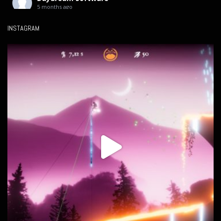
5 months ago
Mañana salimos en televisión.
INSTAGRAM
Hace unas semanas me entrevistaron para el programa
**Canarias Futura** de Televisión Canaria, donde hablamos
sobre desarrollo de videojuegos en Canarias y algunos de mis
proyectos.
En el programa también participan otras empresas del sector en
la isla, mostrando cómo el videojuego sigue creciendo como
industria creativa en nuestro territorio.
Se emite mañana a
...
See More
Video
Ver en Facebook
·
Compartir
Daydream Software
12 months ago
¡Buenas noticias!