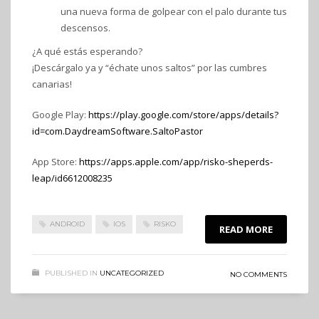
una nueva forma de golpear con el palo durante tus
descensos.
¿A qué estás esperando?
¡Descárgalo ya y “échate unos saltos” por las cumbres
canarias!
Google Play:
https://play.google.com/store/apps/details?
id=com.DaydreamSoftware.SaltoPastor
App Store:
https://apps.apple.com/app/risko-sheperds-
leap/id6612008235
ANDROID
IOS
RISKO
READ MORE
PUBLISHED IN
UNCATEGORIZED
NO COMMENTS