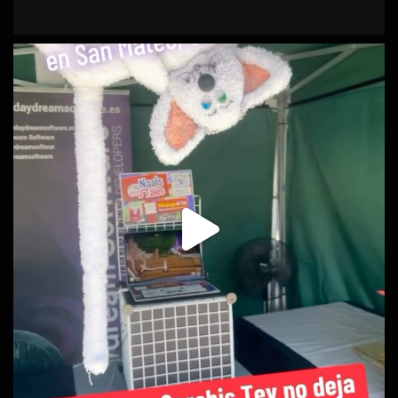
Prueba el videojuego Naals Tales
Conoce nuestra bilogía de ciencia ficción: Órbitas
Entrelazadas y Supernova
Asiste a la charla sobre el universo el sábado 14 a las 10:00
Llévate pegatinas, fichas y merchandising excl
...
See More
Video
Ver en Facebook
·
Compartir
Daydream Software
is at Centro Comercial La
Ballena.
1 years ago
Nuestra escritora preferida Dácil Melián Carrillo presenta hoy en
La Ballena la segunda parte de su bilogía.
Descubre cómo los tripulantes de la Vincent-X y sus amigos
buscan justicia en Menasteria. Y conoce un poco más a
Scark’Tee, protagonista de nuestro juego Naals Tales.
Date un salto y consigue tu libro y únete a Sarahis Tev, nuestra
galaxia en plena expansión.