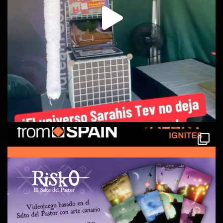
Daydream Software
is at Centro Comercial La
Ballena.
1 years ago
Nuestra escritora preferida Dácil Melián Carrillo presenta hoy en
La Ballena la segunda parte de su bilogía.
Descubre cómo los tripulantes de la Vincent-X y sus amigos
buscan justicia en Menasteria. Y conoce un poco más a
Scark’Tee, protagonista de nuestro juego Naals Tales.
Date un salto y consigue tu libro y únete a Sarahis Tev, nuestra
galaxia en plena expansión.
#SarahisTev
#EVDKK
#escritorind
...
See More
Photo
Ver en Facebook
·
Compartir