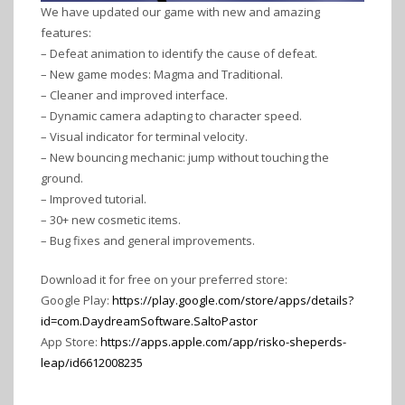
We have updated our game with new and amazing
features:
– Defeat animation to identify the cause of defeat.
– New game modes: Magma and Traditional.
– Cleaner and improved interface.
– Dynamic camera adapting to character speed.
– Visual indicator for terminal velocity.
– New bouncing mechanic: jump without touching the
ground.
– Improved tutorial.
– 30+ new cosmetic items.
– Bug fixes and general improvements.
Download it for free on your preferred store:
Google Play:
https://play.google.com/store/apps/details?
id=com.DaydreamSoftware.SaltoPastor
App Store:
https://apps.apple.com/app/risko-sheperds-
leap/id6612008235