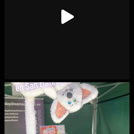
Ver en Facebook
·
Compartir
Daydream Software
1 years ago
¡Este fin de semana (13-15 de junio) estaremos en el Gaming
eXperience Gran Canaria!
Ven a nuestro stand en el CC Los Alisios y sumérgete en el
universo transmedia Sarahis Tev:
Prueba el videojuego Naals Tales
Conoce nuestra bilogía de ciencia ficción: Órbitas
Entrelazadas y Supernova
Asiste a la charla sobre el universo el sábado 14 a las 10:00
Llévate pegatinas, fichas y merchandising excl
...
See More
Video
Ver en Facebook
·
Compartir