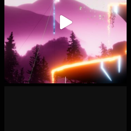
industria creativa en nuestro territorio.
Se emite mañana a
...
See More
Video
Ver en Facebook
·
Compartir
Daydream Software
12 months ago
¡Buenas noticias!
La demo de Risko - El Salto del Pastor y Naals Tales se
encuentran en la Gamescom, uno de los eventos de videojuegos
más importantes del mundo, gracias a la iniciativa PlayCan de
ACADEVI.
Un orgullo poder representar a Canarias y mostrar que el talento
local tiene mucho que decir en la industria del videojuego.
#gamescom
#playcan
#videojuegoscanarios
#indiedev
Photo