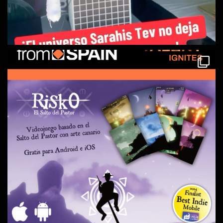
Scark’Tee, protagonista de nuestro juego Naals Tales.
Date un salto y consigue tu libro y únete a Sarahis Tev, nuestra
galaxia en plena expansión.
#SarahisTev
#EVDKK
#escritorind
...
See More
Photo
Ver en Facebook
·
Compartir