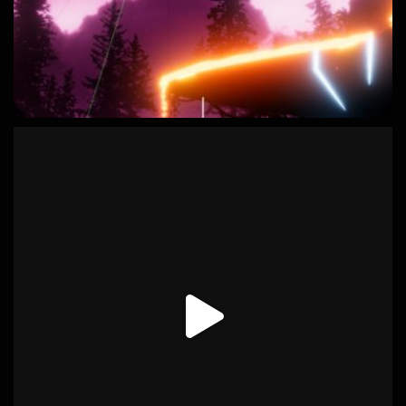
Daydream Software
12 months ago
¡Buenas noticias!
La demo de Risko - El Salto del Pastor y Naals Tales se
encuentran en la Gamescom, uno de los eventos de videojuegos
más importantes del mundo, gracias a la iniciativa PlayCan de
ACADEVI.
Un orgullo poder representar a Canarias y mostrar que el talento
local tiene mucho que decir en la industria del videojuego.
#gamescom
#playcan
#videojuegoscanarios
#indiedev
Photo
Ver en Facebook
·
Compartir
Daydream Software
1 years ago
¡Este fin de semana (13-15 de junio) estaremos en el Gaming
eXperience Gran Canaria!