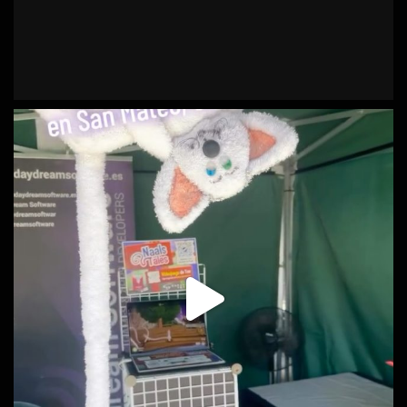
Ven a nuestro stand en el CC Los Alisios y sumérgete en el
universo transmedia Sarahis Tev:
Prueba el videojuego Naals Tales
Conoce nuestra bilogía de ciencia ficción: Órbitas
Entrelazadas y Supernova
Asiste a la charla sobre el universo el sábado 14 a las 10:00
Llévate pegatinas, fichas y merchandising excl
...
See More
Video
Ver en Facebook
·
Compartir
Daydream Software
is at Centro Comercial La
Ballena.
1 years ago
Nuestra escritora preferida Dácil Melián Carrillo presenta hoy en
La Ballena la segunda parte de su bilogía.
Descubre cómo los tripulantes de la Vincent-X y sus amigos
buscan justicia en Menasteria. Y conoce un poco más a