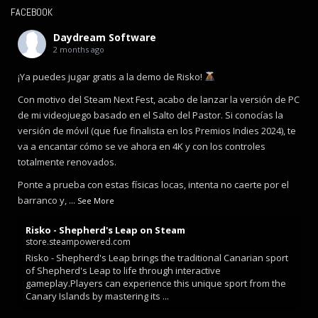
FACEBOOK
Daydream Software
2 months ago
¡Ya puedes jugar gratis a la demo de Risko!
Con motivo del Steam Next Fest, acabo de lanzar la versión de PC
de mi videojuego basado en el Salto del Pastor. Si conocías la
versión de móvil (que fue finalista en los Premios Indies 2024), te
va a encantar cómo se ve ahora en 4K y con los controles
totalmente renovados.
Ponte a prueba con estas físicas locas, intenta no caerte por el
barranco y,
...
See More
Risko - Shepherd's Leap on Steam
store.steampowered.com
Risko - Shepherd's Leap brings the traditional Canarian sport
of Shepherd's Leap to life through interactive
gameplay.Players can experience this unique sport from the
Canary Islands by mastering its ...