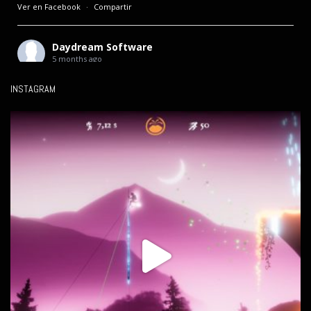
Ver en Facebook
·
Compartir
Daydream Software
5 months ago
Mañana salimos en televisión.
INSTAGRAM
Hace unas semanas me entrevistaron para el programa
**Canarias Futura** de Televisión Canaria, donde hablamos
sobre desarrollo de videojuegos en Canarias y algunos de mis
proyectos.
En el programa también participan otras empresas del sector en
la isla, mostrando cómo el videojuego sigue creciendo como
industria creativa en nuestro territorio.
Se emite mañana a
...
See More
Video
Ver en Facebook
·
Compartir