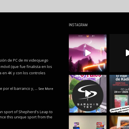
INSTAGRAM
sión de PC de mi videojuego
móvil (que fue finalista en los
 en 4K y con los controles
te por el barranco y,
...
See More
an sport of Shepherd's Leap to
nce this unique sport from the