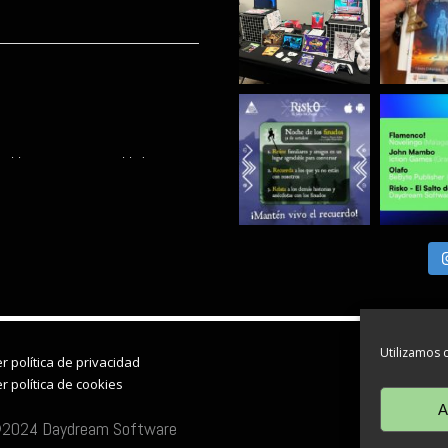
a **Canarias Futura** de
de videojuegos en Canarias y
ector en la isla, mostrando
iva en nuestro territorio.
Utilizamos c
r política de privacidad
r política de cookies
A
2024 Daydream Software