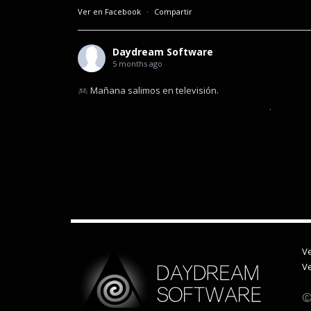
Ver en Facebook
·
Compartir
Daydream Software
5 months ago
Mañana salimos en televisión.
Hace unas semanas me entrevistaron para el program
Televisión Canaria, donde hablamos sobre desarrollo 
algunos de mis proyectos.
En el programa también participan otras empresas del s
cómo el videojuego sigue creciendo como industria creat
Se emite mañana a
...
See More
Video
Ver en Facebook
·
Compartir
Ve
Ve
Daydream Software
©
12 months ago