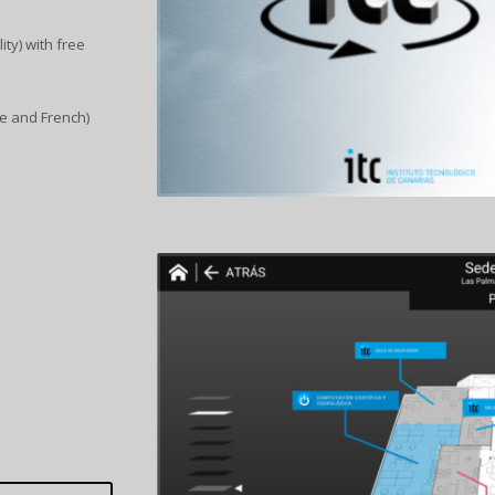
ity) with free
e and French)