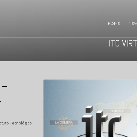
HOME
NE
ITC VIR
 –
L
tituto Tecnológico